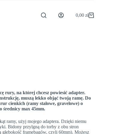
0,00
zł
Koszyk
rury, na której chcesz powiesić adapter.
onstrukcję, muszą lekko objąć twoją ramę. Do
ur cienkich (ramy stalowe, gravelowe) o
 o średnicy max 45mm.
jkąt ramy, użyj mojego adaptera. Dzięki niemu
ki. Bidony przylgną do torby z obu stron
ą głębokość framebagów, czyli 60mm). Możesz