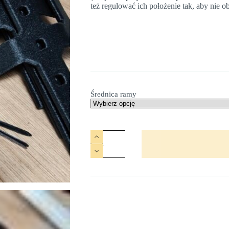
też regulować ich położenie tak, aby nie ob
Średnica ramy
ilość
Adapter
Dagabum