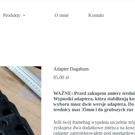
Produkty
O mnie
Kontakt
Adapter Dagabum
85,00
zł
WAŻNE: Przed zakupem zmierz średnicę 
Wypustki adaptera, która stabilizują k
wyboru masz dwie wersje adaptera. Do r
średnicy max 35mm i do grubszych rur
Jeśli twój framebag wypełnia szczelnie tró
zyskujesz dwa dodatkowe miejsca na koszy
(adapter zaprojektowałem pod standardow