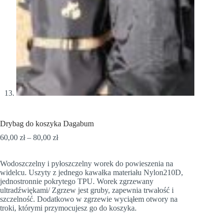
Drybag do koszyka Dagabum
Zakres
60,00
zł
–
80,00
zł
cen:
od
Wodoszczelny i pyłoszczelny worek do powieszenia na
60,00 zł
widelcu. Uszyty z jednego kawałka materiału Nylon210D,
do
jednostronnie pokrytego TPU. Worek zgrzewany
80,00 zł
ultradźwiękami/ Zgrzew jest gruby, zapewnia trwałość i
szczelność. Dodatkowo w zgrzewie wyciąłem otwory na
troki, którymi przymocujesz go do koszyka.