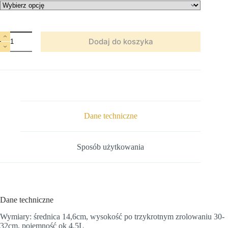
ilość
Dodaj do koszyka
Drybag
do
koszyka
Dagabum
Dane techniczne
Sposób użytkowania
Dane techniczne
Wymiary: średnica 14,6cm, wysokość po trzykrotnym zrolowaniu 30-
32cm, pojemność ok 4,5L