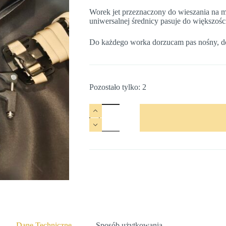
Worek jet przeznaczony do wieszania na mi
uniwersalnej średnicy pasuje do większośc
Do każdego worka dorzucam pas nośny, do
Pozostało tylko: 2
ilość
Obustronnie
rolowany
drybag
Dane Techniczne
Sposób użytkowania