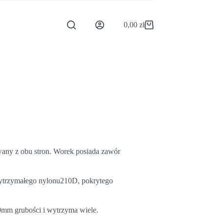
0,00
zł
Koszyk
wany z obu stron. Worek posiada zawór
 wytrzymałego nylonu210D, pokrytego
mm grubości i wytrzyma wiele.