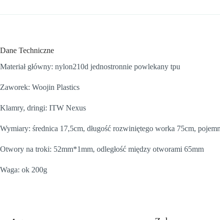
Dane Techniczne
Materiał główny: nylon210d jednostronnie powlekany tpu
Zaworek: Woojin Plastics
Klamry, dringi: ITW Nexus
Wymiary: średnica 17,5cm, długość rozwiniętego worka 75cm, pojemn
Otwory na troki: 52mm*1mm, odległość między otworami 65mm
Waga: ok 200g