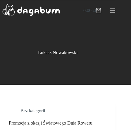
Przejdź
do
0,00
zł
Koszyk
treści
Łukasz Nowakowski
Bez kategorii
Promocja z okazji Światowego Dnia Roweru