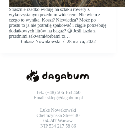
Strasznie rzadko widuję na szlaku rowery z
wykorzystanym przednim widelcem. Nie wiem z
czego to wynika. Koszt? Niewiedza? Może po
prostu to ja nie potrafię spakować i ciągle potrzebuję
dodatkowych litrów na bagaż? 😉 Jeśli jazda z
przednimi sakwami/torbami to…
Łukasz Nowakowski
28 marca, 2022
Tel.: (+48) 506 163 460
Email:
sklep@dagabum.pl
Luke Nowakowski
Chelmzynska Street 30
04-247 Warsaw
NIP 534 217 58 86